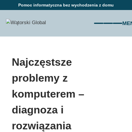
Pomoc informatyczna bez wychodzenia z domu
ME
START
Najczęstsze
OFERTA
KLIENCI
problemy z
Mapa napraw
komputerem –
ZAUFANIE
diagnoza i
Korzyści
rozwiązania
Problemy