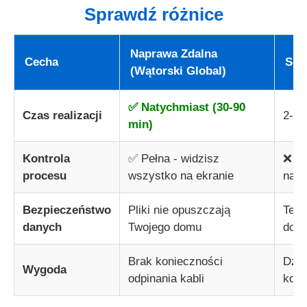
Sprawdź różnice
Naprawa Zdalna
Cecha
Ser
(Wątorski Global)
✅ Natychmiast (30-90
Czas realizacji
2-14
min)
Kontrola
✅ Pełna - widzisz
❌ Br
procesu
wszystko na ekranie
na z
Bezpieczeństwo
Pliki nie opuszczają
Tech
danych
Twojego domu
dost
Brak konieczności
Dźwi
Wygoda
odpinania kabli
kom